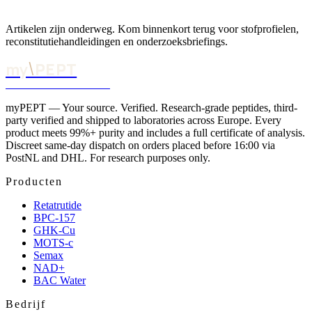
Artikelen zijn onderweg. Kom binnenkort terug voor stofprofielen,
reconstitutiehandleidingen en onderzoeksbriefings.
\
my
PEPT
YOUR SOURCE. VERIFIED.
myPEPT — Your source. Verified. Research-grade peptides, third-
party verified and shipped to laboratories across Europe. Every
product meets 99%+ purity and includes a full certificate of analysis.
Discreet same-day dispatch on orders placed before 16:00 via
PostNL and DHL. For research purposes only.
Producten
Retatrutide
BPC-157
GHK-Cu
MOTS-c
Semax
NAD+
BAC Water
Bedrijf