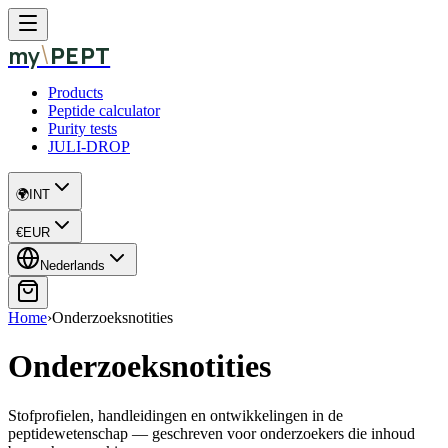
\
my
PEPT
Products
Peptide calculator
Purity tests
JULI-DROP
🌍
INT
€
EUR
Nederlands
Home
›
Onderzoeksnotities
Onderzoeksnotities
Stofprofielen, handleidingen en ontwikkelingen in de
peptidewetenschap — geschreven voor onderzoekers die inhoud