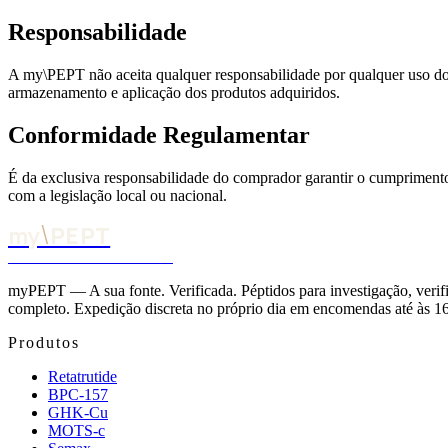
Responsabilidade
A my\PEPT não aceita qualquer responsabilidade por qualquer uso dos
armazenamento e aplicação dos produtos adquiridos.
Conformidade Regulamentar
É da exclusiva responsabilidade do comprador garantir o cumpriment
com a legislação local ou nacional.
\
my
PEPT
A SUA FONTE. VERIFICADA.
myPEPT — A sua fonte. Verificada. Péptidos para investigação, verifi
completo. Expedição discreta no próprio dia em encomendas até às 1
Produtos
Retatrutide
BPC-157
GHK-Cu
MOTS-c