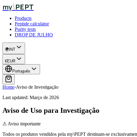
\
my
PEPT
Products
Peptide calculator
Purity tests
DROP DE JULHO
🌍
INT
€
EUR
Português
Home
›
Aviso de Investigação
Last updated:
Março de 2026
Aviso de Uso para Investigação
⚠ Aviso importante
Todos os produtos vendidos pela my\PEPT destinam-se exclusivamente