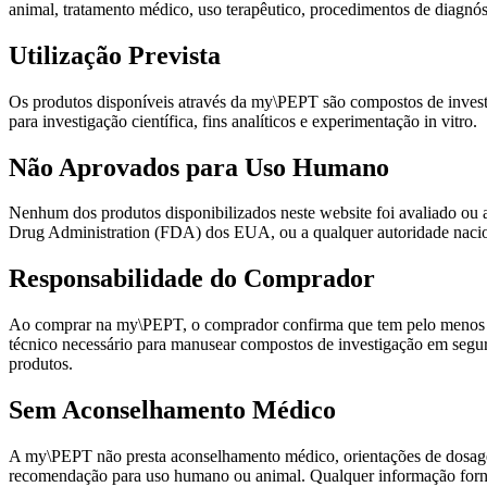
animal, tratamento médico, uso terapêutico, procedimentos de diagnó
Utilização Prevista
Os produtos disponíveis através da my\PEPT são compostos de investig
para investigação científica, fins analíticos e experimentação in vitro.
Não Aprovados para Uso Humano
Nenhum dos produtos disponibilizados neste website foi avaliado o
Drug Administration (FDA) dos EUA, ou a qualquer autoridade nac
Responsabilidade do Comprador
Ao comprar na my\PEPT, o comprador confirma que tem pelo menos 18 a
técnico necessário para manusear compostos de investigação em segura
produtos.
Sem Aconselhamento Médico
A my\PEPT não presta aconselhamento médico, orientações de dosagem
recomendação para uso humano ou animal. Qualquer informação fornecid