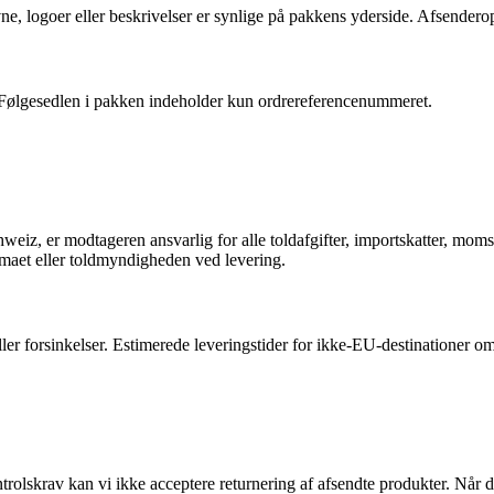
ne, logoer eller beskrivelser er synlige på pakkens yderside. Afsenderop
n. Følgesedlen i pakken indeholder kun ordrereferencenummeret.
weiz, er modtageren ansvarlig for alle toldafgifter, importskatter, mom
irmaet eller toldmyndigheden ved levering.
er forsinkelser. Estimerede leveringstider for ikke-EU-destinationer omf
trolskrav kan vi ikke acceptere returnering af afsendte produkter. Når 