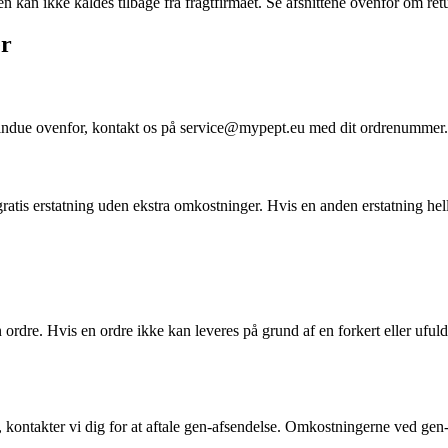
en kan ikke kaldes tilbage fra fragtfirmaet. Se afsnittene ovenfor om ret
er
vindue ovenfor, kontakt os på service@mypept.eu med dit ordrenummer. 
ratis erstatning uden ekstra omkostninger. Hvis en anden erstatning hell
in ordre. Hvis en ordre ikke kan leveres på grund af en forkert eller u
l, kontakter vi dig for at aftale gen-afsendelse. Omkostningerne ved gen