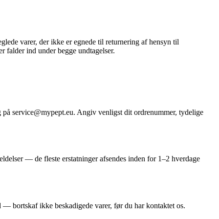
ede varer, der ikke er egnede til returnering af hensyn til
ider falder ind under begge undtagelser.
ng på service@mypept.eu. Angiv venligst dit ordrenummer, tydelige
eldelser — de fleste erstatninger afsendes inden for 1–2 hverdage
d — bortskaf ikke beskadigede varer, før du har kontaktet os.